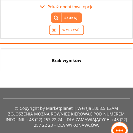
Pokaż dodatkowe opcje
SZUKAJ
WYCZYŚĆ
Brak wyników
© Copyright by
Marketplanet
| Wersja 3.9.8.5-EZAM
ZGŁOSZENIA MOŻNA RÓWNIEŻ KIEROWAĆ POD NUMEREM
INFOLINII: +48 (22) 257 22 24 – DLA ZAMAWIAJĄCYCH, +48 (22)
257 22 23 – DLA WYKONAWCÓW.